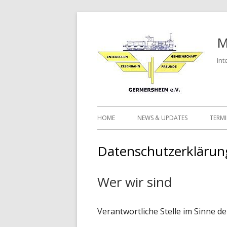
Springe
zum
M
Inhalt
Int
Primäres
HOME
NEWS & UPDATES
TERM
Menü
Datenschutzerklärun
Wer wir sind
Verantwortliche Stelle im Sinne 